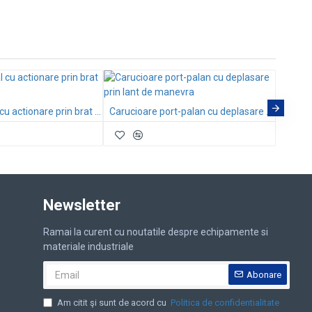
Dispozi
Palan manual cu actionare prin brat HSH 0,75kg-6T
Carucioare port-palan cu deplasare prin lant de manevra
Newsletter
Ramai la curent cu noutatile despre echipamente si
materiale industriale
Abonare
Am citit şi sunt de acord cu
Politica de confidentialitate