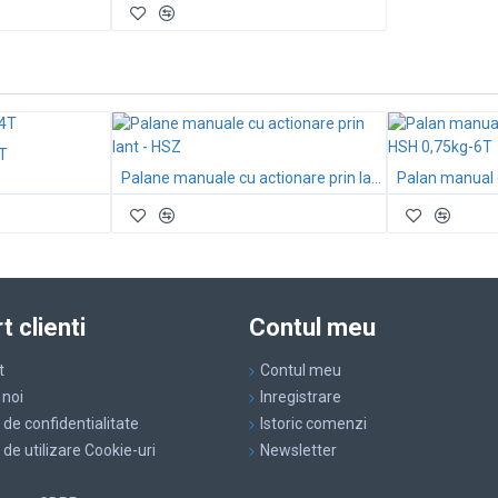
4T
Palane manuale cu actionare prin lant - HSZ
t clienti
Contul meu
t
Contul meu
 noi
Inregistrare
a de confidentialitate
Istoric comenzi
a de utilizare Cookie-uri
Newsletter
.