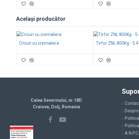
Același producător
Cricuri cu cremaliera
Tirfor ZNL 800Kg - 5.
Supor
Calea Severinului, nr.18D
Contac
Craiova, Dolj, Romania
Despre
Politic
Politic
A.N.P.C