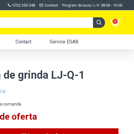
0722.350.548
Contact
Program de lucru: L-V: 08:00 - 16:00
0
Contact
Service ESAB
 de grinda LJ-Q-1
C-U
:La comandă
de oferta