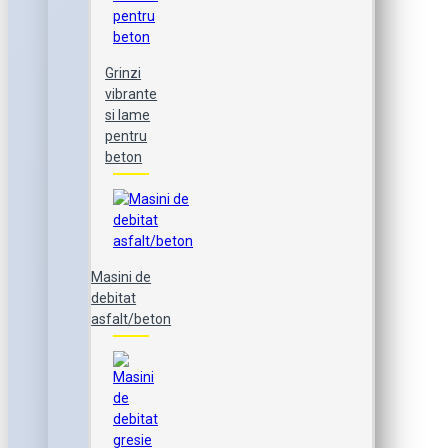
Grinzi
vibrante
si lame
pentru
beton
Masini de
debitat
asfalt/beton