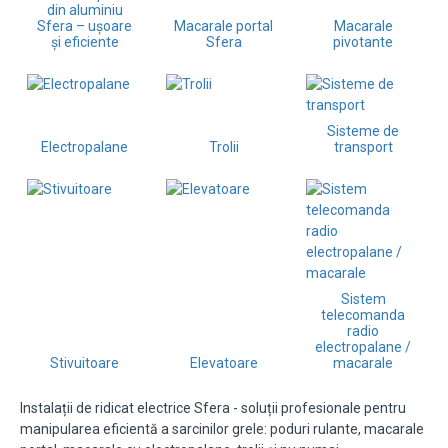
din aluminiu
Sfera – ușoare
Macarale portal
Macarale
și eficiente
Sfera
pivotante
Sisteme de
Electropalane
Trolii
transport
Sistem
telecomanda
radio
electropalane /
Stivuitoare
Elevatoare
macarale
Instalații de ridicat electrice Sfera - soluții profesionale pentru
manipularea eficientă a sarcinilor grele: poduri rulante, macarale