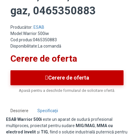
gaz, 0465350883
Producător:
ESAB
Model:Warrior 500iw
Cod produs:0465350883
Disponibilitate:La comandă
Cerere de oferta
Cerere de oferta
Apasă pentru a deschide formularul de solicitare ofertă.
Descriere
Specificaţii
ESAB Warrior 500i
este un aparat de sudură profesional
multiproces, proiectat pentru sudare
MIG/MAG
,
MMA cu
electrod învelit
și
TIG
, fiind o soluție industrială puternică pentru