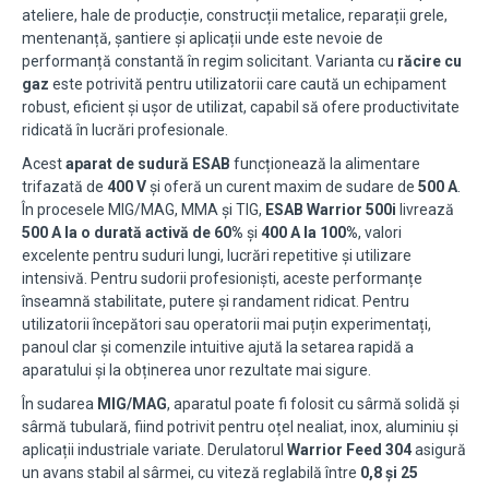
ateliere, hale de producție, construcții metalice, reparații grele,
mentenanță, șantiere și aplicații unde este nevoie de
performanță constantă în regim solicitant. Varianta cu
răcire cu
gaz
este potrivită pentru utilizatorii care caută un echipament
robust, eficient și ușor de utilizat, capabil să ofere productivitate
ridicată în lucrări profesionale.
Acest
aparat de sudură ESAB
funcționează la alimentare
trifazată de
400 V
și oferă un curent maxim de sudare de
500 A
.
În procesele MIG/MAG, MMA și TIG,
ESAB Warrior 500i
livrează
500 A la o durată activă de 60%
și
400 A la 100%
, valori
excelente pentru suduri lungi, lucrări repetitive și utilizare
intensivă. Pentru sudorii profesioniști, aceste performanțe
înseamnă stabilitate, putere și randament ridicat. Pentru
utilizatorii începători sau operatorii mai puțin experimentați,
panoul clar și comenzile intuitive ajută la setarea rapidă a
aparatului și la obținerea unor rezultate mai sigure.
În sudarea
MIG/MAG
, aparatul poate fi folosit cu sârmă solidă și
sârmă tubulară, fiind potrivit pentru oțel nealiat, inox, aluminiu și
aplicații industriale variate. Derulatorul
Warrior Feed 304
asigură
un avans stabil al sârmei, cu viteză reglabilă între
0,8 și 25