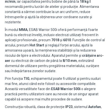
m/min
, iar capacitatea pentru bobine de până la
18 kg
îl
recomandă pentru lucrări de atelier și producție. Alimentarea
constantă a sârmei contribuie la un arc uniform, reduce
întreruperile și ajută la obținerea unor cordoane curate și
rezistente.
În modul
MMA
, ESAB Warrior 500i oferă performanță foarte
bună cu electrozi înveliți, inclusiv electrozi utilizați frecvent în
aplicații profesionale, precum
7018
și
6010
. Funcțiile de control al
arcului, precum
Hot Start
și reglajul forței arcului, ajută la
amorsarea ușoară, la menținerea stabilității și la reducerea
riscului de lipire a electrodului. Aparatul permite și
crăițuire arc-
aer
cu electrozi de carbon de până la
8/10 mm
, extinzând
domeniul de utilizare pentru pregătirea materialului, curățare
sau îndepărtarea zonelor sudate.
Prin funcția
TIG
, echipamentul poate fi utilizat și pentru suduri
mai fine, atunci când este folosit cu accesoriile compatibile.
Această versatilitate face din
ESAB Warrior 500i
o alegere
practică pentru utilizatorii care au nevoie de un singur aparat
capabil să acopere mai multe procedee de sudare.
Construcția robustă, clasa de protecție
IP23
, sistemul
Autofan
,