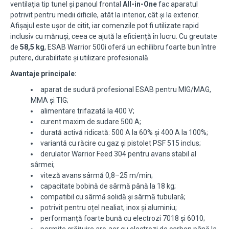
ventilația tip tunel și panoul frontal
All-in-One
fac aparatul
potrivit pentru medii dificile, atât la interior, cât și la exterior.
Afișajul este ușor de citit, iar comenzile pot fi utilizate rapid
inclusiv cu mănuși, ceea ce ajută la eficiență în lucru. Cu greutate
de
58,5 kg
, ESAB Warrior 500i oferă un echilibru foarte bun între
putere, durabilitate și utilizare profesională.
Avantaje principale:
aparat de sudură profesional ESAB pentru MIG/MAG,
MMA și TIG;
alimentare trifazată la 400 V;
curent maxim de sudare 500 A;
durată activă ridicată: 500 A la 60% și 400 A la 100%;
variantă cu răcire cu gaz și pistolet PSF 515 inclus;
derulator Warrior Feed 304 pentru avans stabil al
sârmei;
viteză avans sârmă 0,8–25 m/min;
capacitate bobină de sârmă până la 18 kg;
compatibil cu sârmă solidă și sârmă tubulară;
potrivit pentru oțel nealiat, inox și aluminiu;
performanță foarte bună cu electrozi 7018 și 6010;