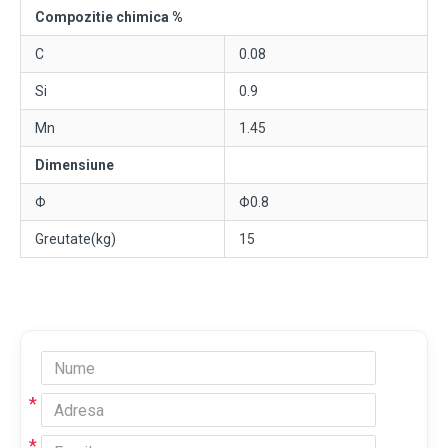
Compozitie chimica %
C
0.08
Si
0.9
Mn
1.45
Dimensiune
Φ
Φ0.8
Greutate(kg)
15