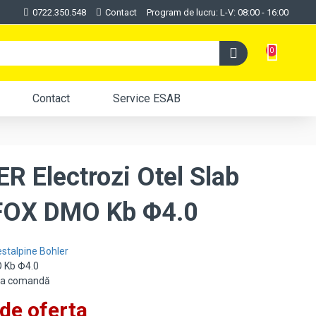
0722.350.548
Contact
Program de lucru: L-V: 08:00 - 16:00
0
Contact
Service ESAB
R Electrozi Otel Slab
 FOX DMO Kb Φ4.0
stalpine Bohler
 Kb Φ4.0
:La comandă
de oferta