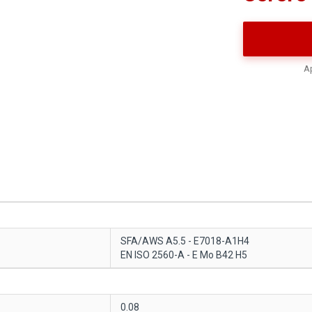
Ap
SFA/AWS A5.5 - E7018-A1H4
EN ISO 2560-A - E Mo B42 H5
0.08