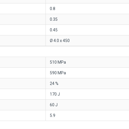
0.8
0.35
0.45
Ø 4.0 x 450
510 MPa
590 MPa
24 %
170 J
60 J
5.9