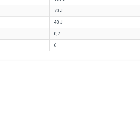
70 J
40 J
0,7
6