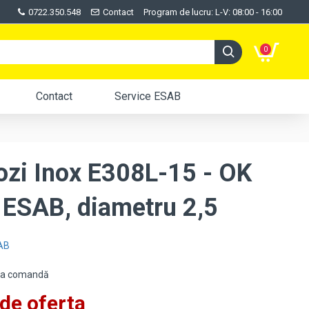
0722.350.548
Contact
Program de lucru: L-V: 08:00 - 16:00
0
Contact
Service ESAB
rozi Inox E308L-15 - OK
 ESAB, diametru 2,5
AB
:La comandă
de oferta