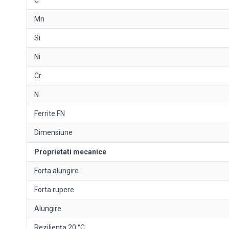
C
Mn
Si
Ni
Cr
N
Ferrite FN
Dimensiune
Proprietati mecanice
Forta alungire
Forta rupere
Alungire
Rezilienţa 20 °C