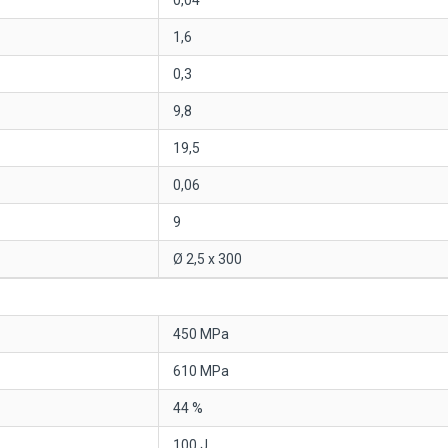
0,04
1,6
0,3
9,8
19,5
0,06
9
Ø 2,5 x 300
450 MPa
610 MPa
44 %
100 J