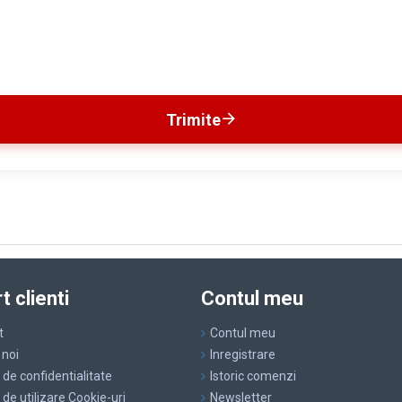
Trimite
t clienti
Contul meu
t
Contul meu
 noi
Inregistrare
a de confidentialitate
Istoric comenzi
a de utilizare Cookie-uri
Newsletter