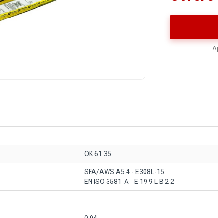
Ap
OK 61.35
SFA/AWS A5.4 - E308L-15
EN ISO 3581-A - E 19 9 L B 2 2