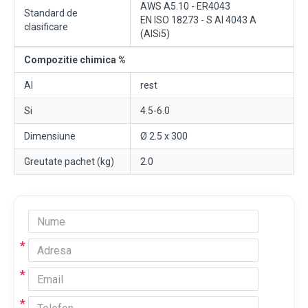
AWS A5.10 - ER4043
Standard de
EN ISO 18273 - S Al 4043 A
clasificare
(AlSi5)
Compozitie chimica %
Al
rest
Si
4.5-6.0
Dimensiune
Ø 2.5 x 300
Greutate pachet (kg)
2.0