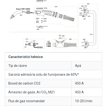
Caracteristici tehnice
Tip de răcire
Apă
Sarcină admisă la ciclu de funcţionare de 60%*
Bioxid de carbon CO2
450 A
Amestec de gaze, Ar/CO
M21
450 A
2
Flux de gaz recomandat
10-20 l/min