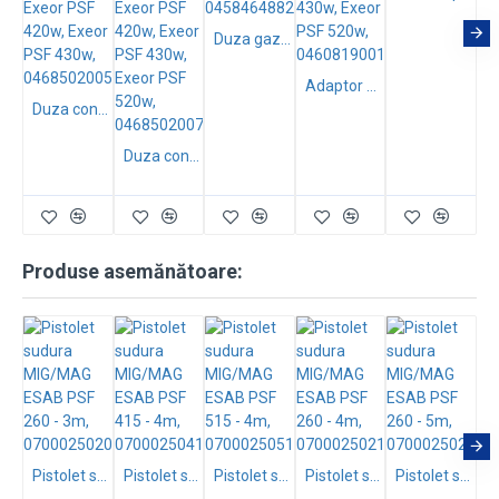
Duza gaz pentru pistoleti Exeor PSF 315, Exeor 420w, Exeor 430w, 0458464882
Adaptor M8 pentru pistoleti Exeor PSF 415, Exeor PSF 420w, Exeor PSF 430w, Exeor PSF 520w, 0460819001
Duza contact M8, Ø1, pentru pistoleti Exeor PSF 415, Exeor PSF 515, Exeor PSF 420w, Exeor PSF 430w, 0468502005
Duza contact M8, Ø1,2, pentru pistoleti Exeor PSF 415, Exeor PSF 515, Exeor PSF 420w, Exeor PSF 430w, Exeor PSF 520w, 0468502007
Produse asemănătoare:
Pistolet sudura MIG/MAG ESAB PSF 260 - 3m, 0700025020
Pistolet sudura MIG/MAG ESAB PSF 415 - 4m, 0700025041
Pistolet sudura MIG/MAG ESAB PSF 515 - 4m, 0700025051
Pistolet sudura MIG/MAG ESAB PSF 260 - 4m, 0700025021
Pistolet sudura MIG/MAG ESAB PSF 260 - 5m, 0700025022