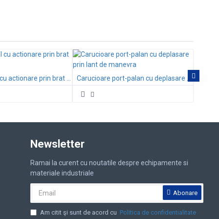
Dispozi
Palan manual cu actionare prin brat HSH 0,75kg-6T
Carucioare port-palan cu deplasare prin lant de manevra
Newsletter
Ramai la curent cu noutatile despre echipamente si
materiale industriale
Abonare
Am citit şi sunt de acord cu
Politica de confidentialitate