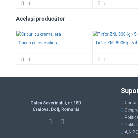
Același producător
Cricuri cu cremaliera
Tirfor ZNL 800Kg - 5.
Supor
Contac
Calea Severinului, nr.18D
Craiova, Dolj, Romania
Despre
Politic
Politic
A.N.P.C