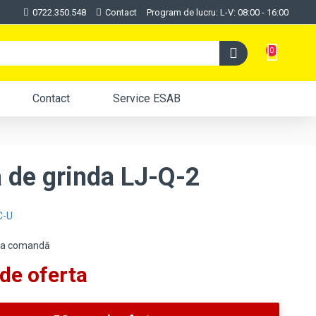
0722.350.548
Contact
Program de lucru: L-V: 08:00 - 16:00
0
Contact
Service ESAB
 de grinda LJ-Q-2
C-U
:La comandă
de oferta