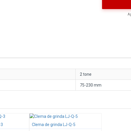
Ap
2 tone
75-230 mm
-3
Clema de grinda LJ-Q-5