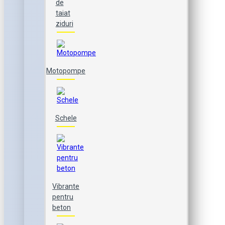
de
taiat
ziduri
Motopompe
Schele
Vibrante
pentru
beton