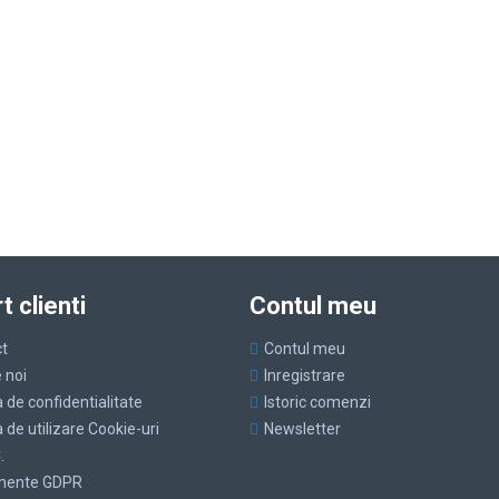
t clienti
Contul meu
t
Contul meu
 noi
Inregistrare
a de confidentialitate
Istoric comenzi
a de utilizare Cookie-uri
Newsletter
.
umente GDPR