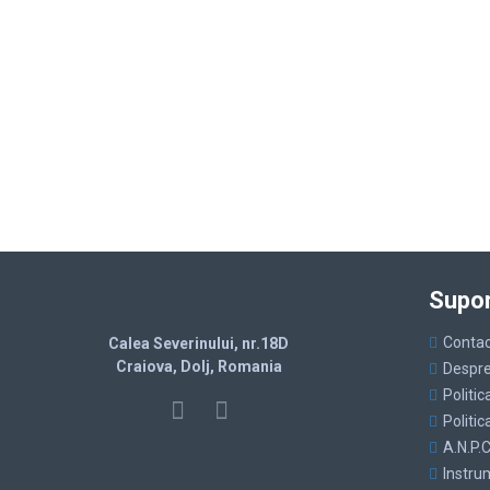
Supor
Contac
Calea Severinului, nr.18D
Craiova, Dolj, Romania
Despre
Politic
Politic
A.N.P.C
Instr