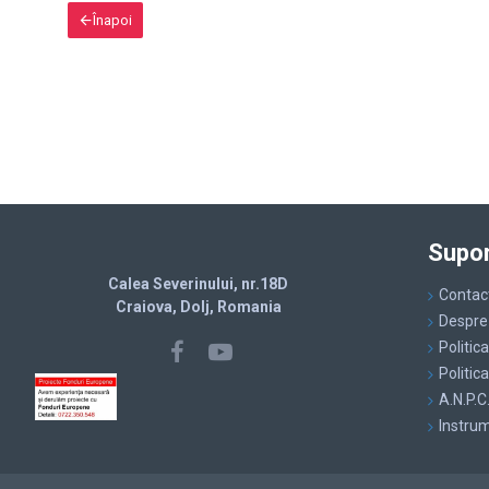
Înapoi
Supor
Calea Severinului, nr.18D
Contac
Craiova, Dolj, Romania
Despre
Politic
Politic
A.N.P.C
Instru