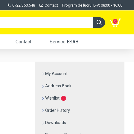
0722.350.548
Contact
Program de lucru: L-V: 08:00 - 16:00
0
Contact
Service ESAB
My Account
Address Book
Wishlist
0
Order History
Downloads